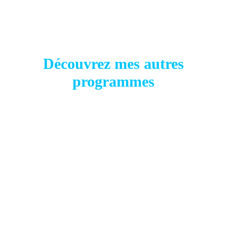
Découvrez mes autres
programmes
suivi individuel
PRISE EN CHARGE DES TROUBLES
ORO-MYOFONCTIONNELS, APNÉES DU